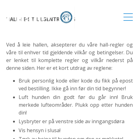
HALL-LEIE TIL EGENTRENING
Ved å leie hallen, aksepterer du våre hall-regler og
våre til enhver tid gjeldende vilkår og betingelser. Du
er lenket til komplette regler og vilkår nederst på
denne siden. Her er et kort utdrag av reglene:
Bruk personlig kode eller kode du fikk på epost
ved bestilling. Ikke gå inn før din tid begynner!
Luft hunden din godt før du går inn! Bruk
merkede lufteområder. Plukk opp etter hunden
din!
Lysbryter er på venstre side av inngangsdøra
Vis hensyn i slusa!
Tørk av beina til hunden om den er møkkete!